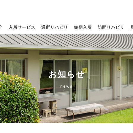
保健施設サンヒルきよたけ
介
入所サービス
通所リハビリ
短期入所
訪問リハビリ
お知らせ
news